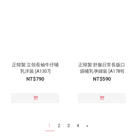
正韓製˙立領長袖牛仔哺
正韓製˙舒服日常長版口
乳洋裝 [A1307]
袋哺乳孕婦裝 [A1789]
NT$790
NT$590
1
2
3
4
»