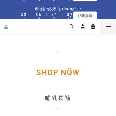
5
7
5
9
5
8
8
8
0
3
3
2
5
1
1
3
3
1
1
6
6
6
6
5
5
1
1
8
8
🌟指定居家🌟 單件現折𝟴𝟴元 .ᐟ.ᐟ
🌟指定內衣🌟 任𝟯件𝟴𝟴折 .ᐟ.ᐟ
4
6
4
9
9
8
4
7
9
7
7
2
2
1
4
0
0
2
2
:
:
0
0
5
5
:
:
5
5
4
4
:
:
0
0
7
7
3
5
3
8
8
7
3
點我購買
點我購買
6
8
6
6
1
1
0
3
日
日
時
時
分
分
秒
秒
1
1
4
4
4
4
3
3
6
6
2
4
2
7
7
6
2
9
5
7
5
9
5
0
0
2
0
0
3
3
3
3
2
2
5
5
1
3
1
6
6
5
1
8
🌟加碼🌟 全館滿$𝟯𝟬𝟬𝟬 再送奶嘴收納盒 .ᐟ.ᐟ
4
6
4
9
9
8
4
1
2
2
2
2
1
1
4
4
0
2
:
0
5
:
5
4
:
0
7
3
5
3
8
8
7
3
點我購買
0
1
1
1
1
0
0
3
3
日
時
分
秒
1
4
4
3
6
2
4
2
7
7
6
2
9
0
0
0
0
2
2
0
3
3
2
5
1
3
1
6
6
5
1
8
🌟指定居家🌟 單件現折𝟴𝟴元 .ᐟ.ᐟ
1
1
2
2
1
4
0
2
:
0
5
:
5
4
:
0
7
_
點我購買
0
0
1
1
0
3
日
時
分
秒
1
4
4
3
6
0
0
2
0
3
3
2
5
1
2
2
1
4
0
SHOP NÖW
1
1
0
3
0
0
2
1
0
哺乳長袖