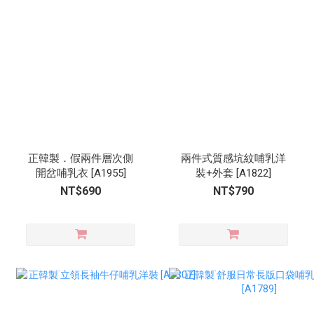
正韓製．假兩件層次側
兩件式質感坑紋哺乳洋
開岔哺乳衣 [A1955]
裝+外套 [A1822]
NT$690
NT$790