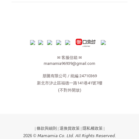
✉ 客服信箱 ✉
mamamia96939@gmail.com
朋騰有限公司 / 統編 24710369
新北市汐止區福德一路141巷41號7樓
(不對外開放)
|
條款與細則
|
退換貨政策
|
隱私權政策
|
2026 © 𝘔𝘢𝘮𝘢𝘮𝘪𝘢 𝘊𝘰. 𝘓𝘵𝘥. 𝘈𝘭𝘭 𝘙𝘪𝘨𝘩𝘵𝘴 𝘙𝘦𝘴𝘦𝘳𝘷𝘦𝘥.