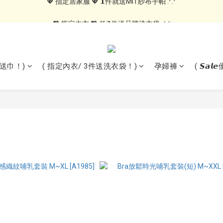
💖 指定居家服 💖 𝟭件就送MIT紗布手帕 .ᐟ.ᐟ
💖 指定內衣 💖 任𝟯件送品牌洗衣袋 .ᐟ.ᐟ
🍑內褲自由配🍑 3件499, 10件79折免運
💖 指定居家服 💖 𝟭件就送MIT紗布手帕 .ᐟ.ᐟ
1送巾！)
( 指定內衣/ 3件送洗衣袋！)
孕婦褲
( 𝙎𝙖