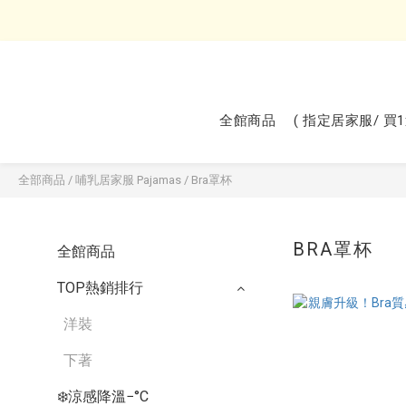
全館商品
( 指定居家服/ 買
全部商品
/
哺乳居家服 Pajamas
/
Bra罩杯
BRA罩杯
全館商品
TOP熱銷排行
洋裝
下著
❄️涼感降溫−°C