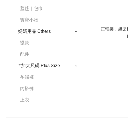
蓋毯｜包巾
寶寶小物
正韓製．超柔棉附
媽媽用品 Others
襪款
配件
#加大尺碼 Plus Size
孕婦褲
內搭褲
上衣