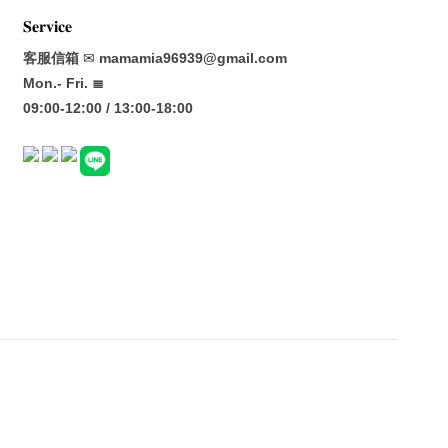
𝐒𝐞𝐫𝐯𝐢𝐜𝐞
客服信箱
✉
mamamia96939@gmail.com
Mon.- Fri. ≣
09:00-12:00 / 13:00-18:00