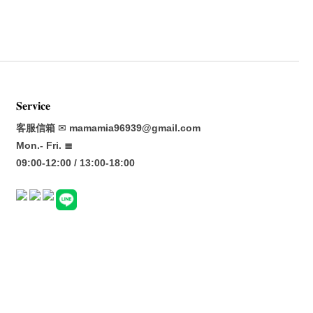
𝐒𝐞𝐫𝐯𝐢𝐜𝐞
客服信箱
✉
mamamia96939@gmail.com
Mon.- Fri. ≣
09:00-12:00 / 13:00-18:00