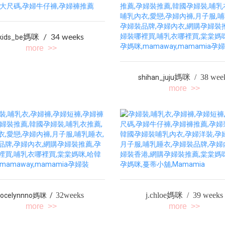
kids_be
媽咪 / 34 weeks
more >>
媽咪 / 38 wee
shihan_juju
more >>
32weeks
j.chloe
媽咪 / 39 weeks
jocelynnno媽咪 /
more >>
more >>