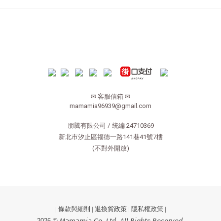
✉ 客服信箱 ✉
mamamia96939@gmail.com
朋騰有限公司 / 統編 24710369
新北市汐止區福德一路141巷41號7樓
(不對外開放)
|
條款與細則
|
退換貨政策
|
隱私權政策
|
2026 © 𝘔𝘢𝘮𝘢𝘮𝘪𝘢 𝘊𝘰. 𝘓𝘵𝘥. 𝘈𝘭𝘭 𝘙𝘪𝘨𝘩𝘵𝘴 𝘙𝘦𝘴𝘦𝘳𝘷𝘦𝘥.