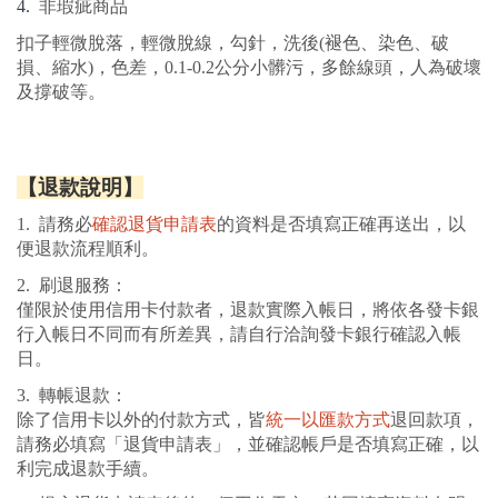
4.  
非瑕疵商品
扣子輕微脫落，輕微脫線，勾針，洗後(褪色、染色、破
損、縮水)，色差，0.1-0.2公分小髒污，多餘線頭，人為破壞
及撐破等。
【退款說明】
1.  請務必
確認退貨申請表
的資料是否填寫正確再送出，以
便退款流程順利。
2.  刷退服務：
僅限於使用信用卡付款者，退款實際入帳日，將依各發卡銀
行入帳日不同而有所差異，請自行洽詢發卡銀行確認入帳
日。
3.  轉帳退款：
除了信用卡以外的付款方式，皆
統一以匯款方式
退回款項，
請務必填寫「退貨申請表」，並確認帳戶是否填寫正確，以
利完成退款手續。