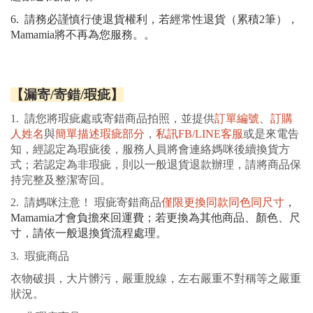
6.  
請務必謹慎行使退貨權利，若經常性退貨（累積2筆），
Mamamia將不再為您服務。
。
【漏寄/寄錯/瑕疵】
1.  請您將瑕疵處或寄錯商品拍照，並提供
訂單編號
、
訂購
人姓名
與
簡單描述瑕疵部分
，
私訊FB/LINE客服
或是來電告
知，經認定為瑕疵後，服務人員將會連絡媽咪後續換貨方
式；若認定為非瑕疵，則以一般退貨退款辦理，請將商品保
持完整及整潔寄回。
2.  請媽咪注意！ 瑕疵寄錯商品
僅限
更換同款同色同尺寸
，
Mamamia
才會負擔來回運費；若更換為其他商品、顏色、尺
寸，請依一般退換貨流程處理。
3.  瑕疵商品
衣物破損，大片髒污，嚴重脫線，左右嚴重不對稱等之嚴重
狀況。