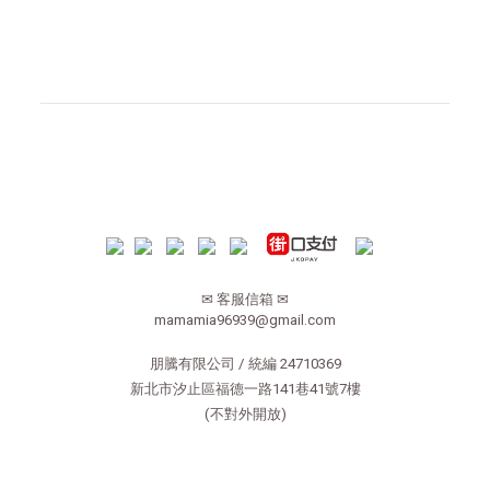
✉ 客服信箱 ✉
mamamia96939@gmail.com
朋騰有限公司 / 統編 24710369
新北市汐止區福德一路141巷41號7樓
(不對外開放)