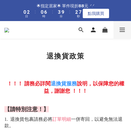
1
3
1
7
4
3
8
🌟指定居家🌟 單件現折𝟴𝟴元 .ᐟ.ᐟ
4
6
4
7
6
7
9
7
9
1
3
1
7
4
3
8
🌟指定居家🌟 單件現折𝟴𝟴元 .ᐟ.ᐟ
0
2
:
0
6
:
3
9
:
2
7
3
5
3
9
6
5
點我購買
6
8
6
9
8
0
2
:
0
6
:
3
9
:
2
7
9
日
9
時
分
秒
1
5
2
8
1
6
點我購買
2
4
2
8
5
4
9
5
7
5
8
7
日
時
分
秒
1
5
2
8
1
6
8
8
0
4
1
7
0
5
1
3
1
7
4
3
8
🌟指定內衣🌟 任𝟯件𝟴𝟴折 .ᐟ.ᐟ
4
6
4
7
6
0
4
1
7
0
5
7
9
7
9
3
0
6
4
0
2
:
0
6
:
3
9
:
2
7
3
5
3
9
6
5
點我購買
3
0
6
4
6
8
6
9
8
2
5
3
日
時
分
秒
1
5
2
8
1
6
2
4
2
8
5
4
9
2
5
3
5
7
5
8
7
1
4
2
0
4
1
7
0
5
1
3
1
7
4
3
8
🌟加碼🌟 全館滿$𝟯𝟬𝟬𝟬 再送奶嘴收納盒 .ᐟ.ᐟ
1
4
2
4
6
4
7
6
0
3
1
3
0
6
4
0
2
:
0
6
:
3
9
:
2
7
0
3
1
3
5
3
9
6
5
點我購買
2
0
2
5
3
日
時
分
秒
退換貨政策
1
5
2
8
1
6
2
0
2
4
2
8
5
4
9
1
1
4
2
0
4
1
7
0
5
1
1
3
1
7
4
3
8
🌟指定居家🌟 單件現折𝟴𝟴元 .ᐟ.ᐟ
0
0
3
1
3
0
6
4
0
0
2
:
0
6
:
3
9
:
2
7
點我購買
2
0
2
5
3
日
時
分
秒
1
5
2
8
1
6
1
1
4
2
退換貨服務
0
4
1
7
0
5
！！！ 請務必詳閱
說明，以保障您的權
0
0
3
1
3
0
6
4
益，謝謝您 ！！！
2
0
2
5
3
1
1
4
2
0
【請特別注意！】
0
3
1
2
0
訂單明細
1.  退換貨包裹請務必將
一併寄回，以避免無法退
1
款
。
0