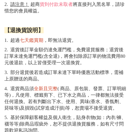
請注意！
2.  
 超商
貨到付款未取者
將直接列入黑名單，請珍
惜您的會員權益。
【退換貨說明】
1.  超過
七天鑑賞期
，即無法退貨。
2.  退貨後訂單金額仍達免運門檻，免費退貨服務；退貨後
訂單未達免運門檻(含全退)，將會扣除原訂單的物流費用80
元後退款，以上皆僅受理一次退換貨
。
3.  部分退貨後若造成訂單未達下單時優惠活動標準，需補
上原贈送的商品。
4.  退貨商品須
全新且完整
( 商品、原包裝、發票、訂單明細
等)，凡使用、標籤剪下、已下水之商品，一律都無法接受
任何退換。若有判斷出下水、使用、異味(香水、香氛劑、
菸味等)及損毀(試穿造成汙損)等，恕賣場不接受退貨。
5.  基於保障顧客權益及個人衛生，貼身衣物(如：內衣/褲、
襪等等)除商品瑕疵外，恕不提供退換貨服務，如有尺寸問
題歡迎私訊詢問。