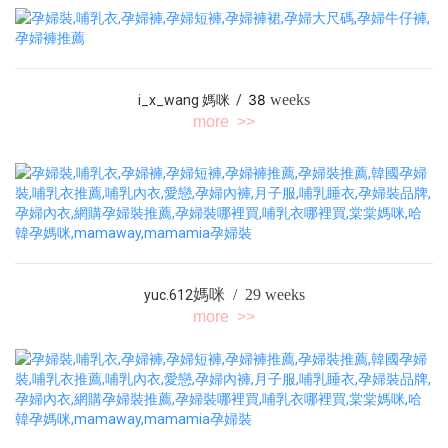
38
weeks
i_x_wang
媽咪 /
more >>
媽咪 / 29 weeks
yuc.612
more >>