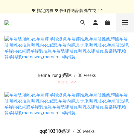
💖 指定居家服 💖 𝟭件就送MIT紗布手帕 .ᐟ.ᐟ
💖 指定內衣 💖 任𝟯件送品牌洗衣袋 .ᐟ.ᐟ
🍑內褲自由配🍑 3件499, 10件79折免運
💖 指定居家服 💖 𝟭件就送MIT紗布手帕 .ᐟ.ᐟ
媽咪 /
38 weeks
kerina_rong
more >>
qq610318
媽咪 / 26 weeks