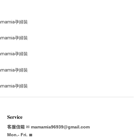
𝐒𝐞𝐫𝐯𝐢𝐜𝐞
客服信箱
✉
mamamia96939@gmail.com
Mon.- Fri. ≣