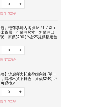
 NT$269
珈』輕薄孕婦內搭褲 M / L / XL (
一出貨黑，可備註尺寸，無備註出
號，原價$290 ) ※恕不提供指定色
 NT$269
高腰】涼感彈力托腹孕婦內褲 (單一
，隨機出貨不挑色，原價$249) ※
不可退換※
 NT$239