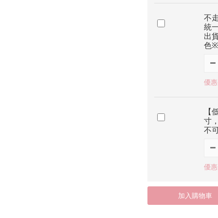
不走
統
出貨
色※
優惠價
【低
寸，
不
優惠價
加入購物車