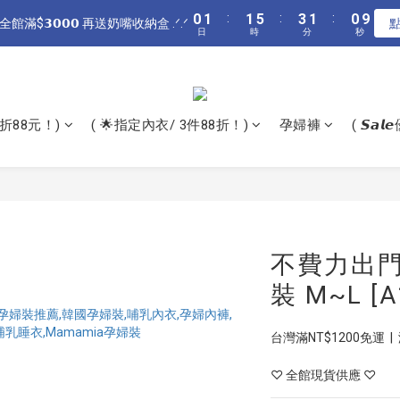
1
4
3
4
4
8
6
4
3
3
1
6
0
1
0
:
1
1
5
:
1
:
5
3
1
:
3
:
1
0
8
:
0
8
全館滿$𝟯𝟬𝟬𝟬 再送奶嘴收納盒 .ᐟ.ᐟ
指定居家🌟 單件現折𝟴𝟴元 .ᐟ.ᐟ
0
3
點我購
2
3
3
7
5
3
2
2
0
5
日
日
時
時
分
分
秒
秒
0
0
0
4
0
4
2
0
2
0
7
7
2
1
2
2
6
4
2
1
9
1
4
3
3
1
1
6
6
1
0
1
:
1
5
:
3
1
:
0
8
指定居家🌟 單件現折𝟴𝟴元 .ᐟ.ᐟ
0
3
點我購
2
2
0
0
5
5
日
時
分
秒
0
0
0
4
2
0
7
2
1
1
4
4
3
1
6
1
0
0
3
3
2
0
5
折88元！)
( 🌟指定內衣/ 3件88折！)
孕婦褲
( 𝙎𝙖
0
2
2
1
4
1
1
0
3
0
0
2
1
0
不費力出
裝 M~L [A
台灣滿NT$1200免運  |
♡ 全館現貨供應 ♡