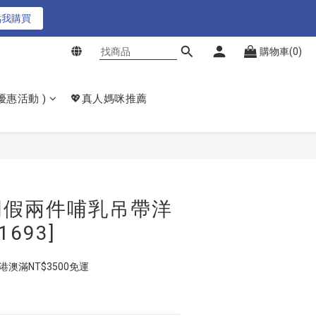
買
點我購買
購物車(0)
買
𝙚優惠活動 )
💖真人媽咪推薦
立即購買
門假兩件哺乳吊帶洋
1693]
  港澳滿NT$3500免運