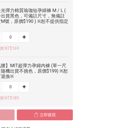
光彈力棉質瑜珈短孕婦褲 M / L (
一出貨黑色，可備註尺寸，無備註
M號，原價$190 ) ※恕不提供指定
 NT$169
腰】MIT超彈力孕婦內褲 (單一尺
隨機出貨不挑色，原價$199) ※恕
可退換※
 NT$189
立即購買