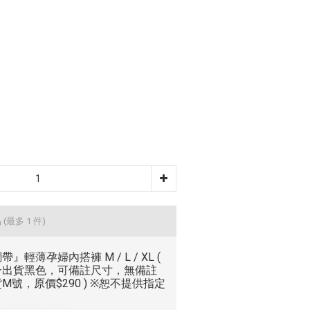
品
(最多 1 件)
帶』輕薄孕婦內搭褲 M / L / XL (
一出貨黑色，可備註尺寸，無備註
M號，原價$290 ) ※恕不提供指定