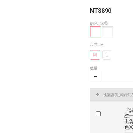
NT$890
顏色
: 深藍
尺寸
: M
M
L
數量
以優惠價加購商
『調
統
出貨
色※