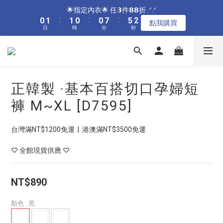
5
6
6
5
5
6
8
9
9
8
8
9
5
3
1
1
2
2
2
2
1
1
1
1
8
8
6
6
2
2
🌟指定居家🌟 單件現折𝟴𝟴元 .ᐟ.ᐟ
🌟指定內衣🌟 任𝟯件𝟴𝟴折 .ᐟ.ᐟ
4
5
5
4
4
9
5
7
8
8
7
7
8
4
2
0
0
1
1
:
:
1
1
0
0
:
:
0
0
7
7
:
:
5
5
1
1
3
4
4
3
3
8
4
點我購買
點我購買
6
7
7
6
6
7
3
1
日
日
時
時
分
分
秒
秒
0
0
0
0
6
6
4
4
0
0
2
3
3
2
2
9
7
3
5
6
6
5
5
6
2
0
5
5
3
3
1
2
2
1
1
8
6
2
🌟加碼🌟 全館滿$𝟯𝟬𝟬𝟬 再送奶嘴收納盒 .ᐟ.ᐟ
4
5
5
4
4
9
5
1
4
4
2
2
0
1
:
1
0
:
0
7
:
5
1
3
4
4
3
3
8
4
點我購買
0
3
3
1
1
日
時
分
秒
0
0
6
4
0
2
3
3
2
2
9
7
3
2
2
0
0
5
3
1
2
2
1
1
8
6
2
🌟指定居家🌟 單件現折𝟴𝟴元 .ᐟ.ᐟ
正韓製 ·基本百搭切口孕婦短
1
1
4
2
0
1
:
1
0
:
0
7
:
5
1
點我購買
0
0
3
1
日
時
分
秒
褲 M~XL [D7595]
0
0
6
4
0
2
0
5
3
1
4
2
台灣滿NT$1200免運  |  港澳滿NT$3500免運
0
3
1
2
0
♡ 全館現貨供應 ♡
1
0
NT$890
顏色
: 黑