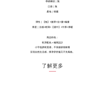
孕婦褲頭｜無
口袋｜無
產地｜韓國
彈性｜
【
無
】
<微彈<佳<優<極優
厚度｜涼感<輕薄<【適中】<中厚<厚暖
商品特色：
乾淨配色＋極簡設計
小字低調有質感，不張揚卻很耐看
呈現自然生活感，懷孕穿舒服又不失風格。
了解更多