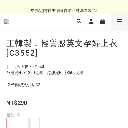
💖 指定居家服 💖 𝟭件就送MIT紗布手帕 .ᐟ.ᐟ
💖 指定內衣 💖 任𝟯件送品牌洗衣袋 .ᐟ.ᐟ
🍑內褲自由配🍑 3件499, 10件79折免運
💖 指定居家服 💖 𝟭件就送MIT紗布手帕 .ᐟ.ᐟ
正韓製．輕質感英文孕婦上衣
[C3552]
❙   百搭上衣・2件500
台灣滿NT$1200免運  |  港澳滿NT$3500免運
♡ 全館現貨供應 ♡
NT$290
顏色
: 粉