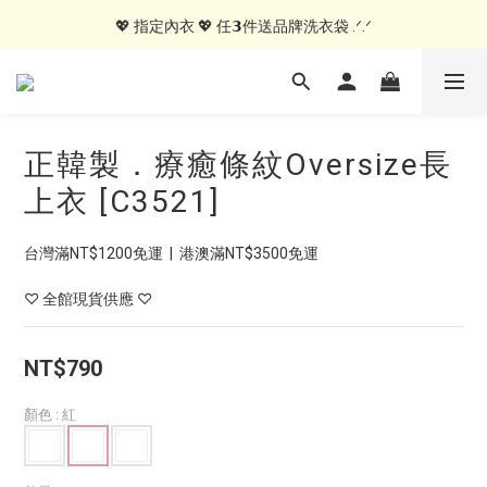
💖 指定居家服 💖 𝟭件就送MIT紗布手帕 .ᐟ.ᐟ
💖 指定內衣 💖 任𝟯件送品牌洗衣袋 .ᐟ.ᐟ
🍑內褲自由配🍑 3件499, 10件79折免運
💖 指定居家服 💖 𝟭件就送MIT紗布手帕 .ᐟ.ᐟ
正韓製．療癒條紋Oversize長
上衣 [C3521]
台灣滿NT$1200免運  |  港澳滿NT$3500免運
♡ 全館現貨供應 ♡
NT$790
顏色
: 紅