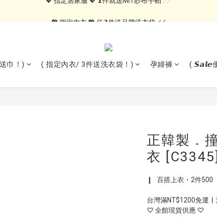
💖 指定居家服 💖 𝟭件就送MIT紗布手帕 .ᐟ.ᐟ
💖 指定內衣 💖 任𝟯件送品牌洗衣袋 .ᐟ.ᐟ
🍑內褲自由配🍑 3件499, 10件79折免運
💖 指定居家服 💖 𝟭件就送MIT紗布手帕 .ᐟ.ᐟ
1送巾！)
( 指定內衣/ 3件送洗衣袋！)
孕婦褲
( 𝙎𝙖
正韓製．撞
衣 [C3345
❙   百搭上衣・2件500
台灣滿NT$1200免運  |
♡ 全館現貨供應 ♡