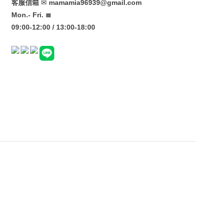
客服信箱
✉
mamamia96939@gmail.com
Mon.- Fri. ≣
09:00-12:00 / 13:00-18:00