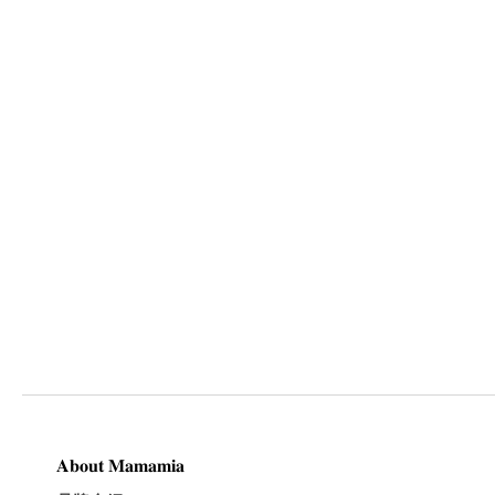
𝐀𝐛𝐨𝐮𝐭 𝐌𝐚𝐦𝐚𝐦𝐢𝐚