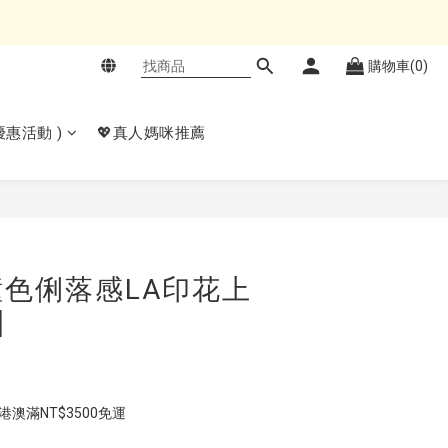
購物車(0)
𝙚優惠活動 )
💖真人媽咪推薦
立即購買
色俐落感LA印花上
]
  港澳滿NT$3500免運