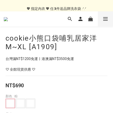
💖 指定居家服 💖 𝟭件就送MIT紗布手帕 .ᐟ.ᐟ
💖 指定內衣 💖 任𝟯件送品牌洗衣袋 .ᐟ.ᐟ
🍑內褲自由配🍑 3件499, 10件79折免運
💖 指定居家服 💖 𝟭件就送MIT紗布手帕 .ᐟ.ᐟ
cookie小熊口袋哺乳居家洋
M~XL [A1909]
台灣滿NT$1200免運  |  港澳滿NT$3500免運
♡ 全館現貨供應 ♡
NT$690
顏色
: 粉