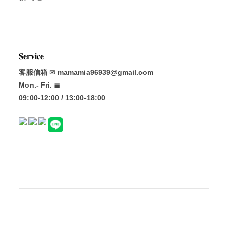
𝐒𝐞𝐫𝐯𝐢𝐜𝐞
客服信箱
✉
mamamia96939@gmail.com
Mon.- Fri. ≣
09:00-12:00 / 13:00-18:00