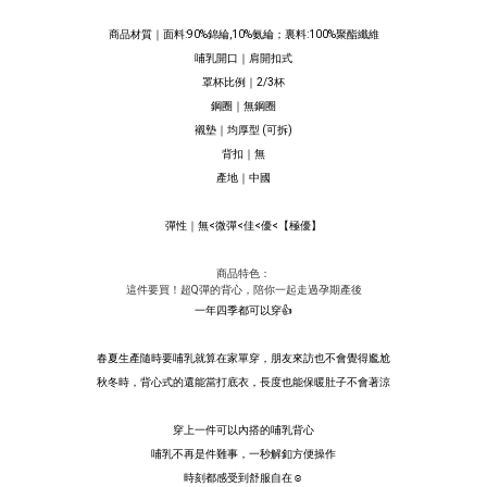
商品材質｜面料:90%錦綸,10%氨綸；裏料:100%聚酯纖維
哺乳開口｜肩開扣式
罩杯比例｜2/3杯
鋼圈｜無鋼圈
襯墊｜均厚型 (可拆)
背扣｜無
產地｜中國
彈性｜無<微彈<佳<優<【極優】
商品特色：
這件要買！超Q彈的背心，陪你一起走過孕期產後
一年四季都可以穿👍
春夏生產隨時要哺乳就算在家單穿，朋友來訪也不會覺得尷尬
秋冬時，背心式的還能當打底衣，長度也能保暖肚子不會著涼
穿上一件可以內搭的哺乳背心
哺乳不再是件難事，一秒解釦方便操作
時刻都感受到舒服自在☺️