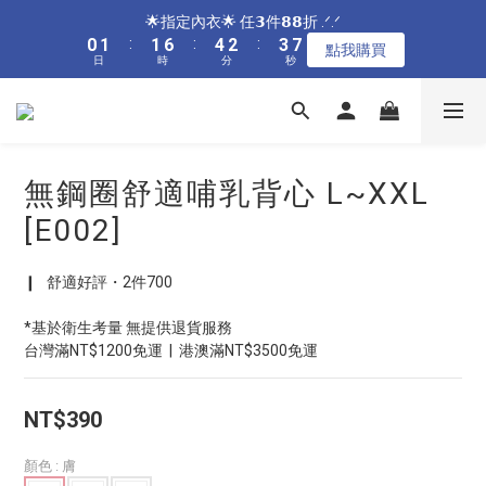
5
6
6
9
7
8
5
8
9
9
4
2
0
1
8
8
1
1
2
2
2
2
7
7
5
5
3
3
4
4
🌟指定居家🌟 單件現折𝟴𝟴元 .ᐟ.ᐟ
🌟指定內衣🌟 任𝟯件𝟴𝟴折 .ᐟ.ᐟ
4
5
5
8
6
7
4
7
8
8
9
3
1
0
7
7
0
0
1
1
:
:
1
1
6
6
:
:
4
4
2
2
:
:
3
3
3
4
4
9
7
5
6
點我購買
點我購買
3
6
7
7
8
9
2
0
6
6
日
日
時
時
分
分
秒
秒
0
0
0
0
5
5
3
3
1
1
2
2
9
2
3
3
8
6
4
5
2
5
6
6
9
7
8
1
5
5
4
4
2
2
0
0
1
1
8
1
2
2
7
5
3
4
🌟加碼🌟 全館滿$𝟯𝟬𝟬𝟬 再送奶嘴收納盒 .ᐟ.ᐟ
1
4
5
5
8
6
7
0
4
4
3
3
1
1
0
0
7
0
1
:
1
6
:
4
2
:
3
0
3
4
4
9
7
5
6
點我購買
3
3
2
2
0
0
6
日
時
分
秒
0
0
5
3
1
2
9
2
3
3
8
6
4
5
2
2
1
1
5
4
2
0
1
8
1
2
2
7
5
3
4
🌟指定居家🌟 單件現折𝟴𝟴元 .ᐟ.ᐟ
1
1
無鋼圈舒適哺乳背心 L~XXL
0
0
4
3
1
0
7
0
1
:
1
6
:
4
2
:
3
0
0
點我購買
3
2
0
6
日
時
分
秒
[E002]
0
0
5
3
1
2
2
1
5
4
2
0
1
1
0
4
3
1
0
❙   舒適好評・2件700
0
3
2
0
2
1
*基於衛生考量 無提供退貨服務
1
0
台灣滿NT$1200免運  |  港澳滿NT$3500免運
0
NT$390
顏色
: 膚