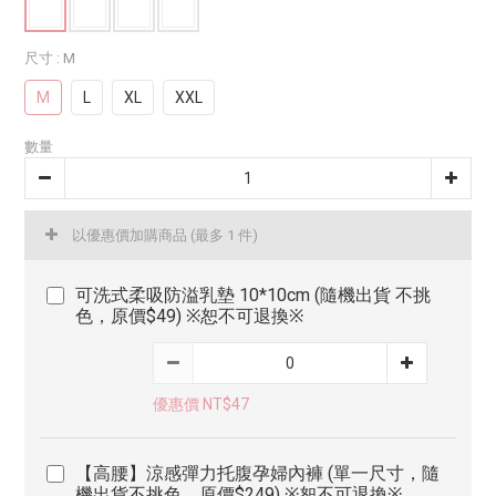
尺寸
: M
M
L
XL
XXL
數量
以優惠價加購商品
(最多 1 件)
可洗式柔吸防溢乳墊 10*10cm (隨機出貨 不挑
色，原價$49) ※恕不可退換※
優惠價 NT$47
【高腰】涼感彈力托腹孕婦內褲 (單一尺寸，隨
機出貨不挑色，原價$249) ※恕不可退換※