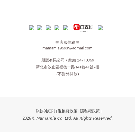
✉ 客服信箱 ✉
mamamia96939@gmail.com
朋騰有限公司 / 統編 24710369
新北市汐止區福德一路141巷41號7樓
(不對外開放)
|
條款與細則
|
退換貨政策
|
隱私權政策
|
2026 © 𝘔𝘢𝘮𝘢𝘮𝘪𝘢 𝘊𝘰. 𝘓𝘵𝘥. 𝘈𝘭𝘭 𝘙𝘪𝘨𝘩𝘵𝘴 𝘙𝘦𝘴𝘦𝘳𝘷𝘦𝘥.