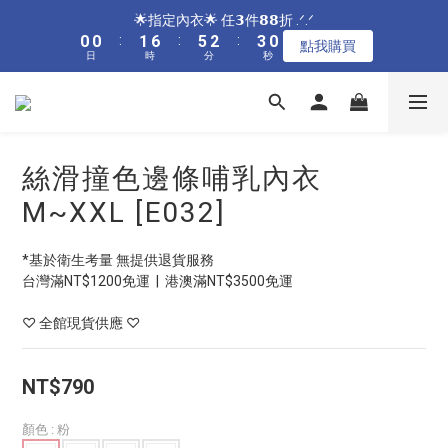
1
1
2
7
6
3
3
🌟指定內衣🌟 任𝟯件𝟴𝟴折 .ᐟ.ᐟ
4
4
5
9
6
6
7
7
8
9
9
3
2
6
1
1
2
7
6
3
3
🌟指定居家🌟 單件現折𝟴𝟴元 .ᐟ.ᐟ
0
0
:
1
6
:
5
2
:
2
9
3
3
4
9
8
5
5
點我購買
6
6
7
8
8
2
1
5
0
0
:
1
6
:
5
2
:
2
9
日
時
分
秒
0
5
4
1
1
8
點我購買
2
2
3
8
7
4
4
5
5
6
7
7
日
時
分
秒
1
0
4
0
5
4
1
1
8
4
3
0
0
7
1
1
2
7
6
3
3
🌟加碼🌟 全館滿$𝟯𝟬𝟬𝟬 再送奶嘴收納盒 .ᐟ.ᐟ
4
4
5
9
6
6
0
3
4
3
0
0
7
3
2
6
0
0
:
1
6
:
5
2
:
2
9
3
3
4
9
8
5
5
點我購買
2
3
2
6
2
1
5
日
時
分
秒
0
5
4
1
1
8
2
2
3
8
7
4
4
1
2
1
5
1
0
4
4
3
0
0
7
1
1
2
7
6
3
3
🌟指定居家🌟 單件現折𝟴𝟴元 .ᐟ.ᐟ
0
1
0
4
0
3
3
2
6
0
0
:
1
6
:
5
2
:
2
9
絲滑撞色邊條哺乳內衣
0
3
點我購買
2
2
1
5
日
時
分
秒
0
5
4
1
1
8
2
1
M~XXL [E032]
1
0
4
4
3
0
0
7
1
0
0
3
3
2
6
0
2
2
1
5
*基於衛生考量 無提供退貨服務
1
1
0
4
台灣滿NT$1200免運  |  港澳滿NT$3500免運
0
0
3
2
♡ 全館現貨供應 ♡
1
0
NT$790
顏色
: 粉