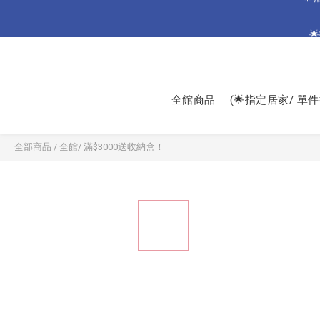
🌟

🌟加碼🌟 
🌟
全館商品
(🌟指定居家/ 單件
全部商品
/
全館/ 滿$3000送收納盒！