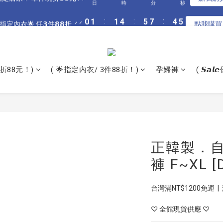
3
4
4
7
8
7
8
2
3
5
2
3
5
6
6
9
9
0
0
1
1
:
:
1
1
4
4
:
:
5
5
7
7
:
:
4
4
5
5
指定居家🌟 單件現折𝟴𝟴元 .ᐟ.ᐟ
指定內衣🌟 任𝟯件𝟴𝟴折 .ᐟ.ᐟ
點我購買
點我購
2
3
3
6
7
9
6
7
1
2
4
1
2
4
5
5
8
9
8
9
日
日
時
時
分
分
秒
秒
0
0
0
0
3
3
4
4
6
6
3
3
4
4
1
2
2
5
6
8
5
6
0
1
3
0
1
3
4
4
7
8
7
8
2
2
3
3
5
5
2
2
3
3
0
1
:
1
4
:
5
7
:
4
5
全館滿$𝟯𝟬𝟬𝟬 再送奶嘴收納盒 .ᐟ.ᐟ
0
2
0
2
3
3
6
7
9
6
7
1
1
2
2
4
4
1
1
2
2
日
時
分
秒
0
0
3
4
6
3
4
1
1
2
2
5
6
8
5
6
0
0
1
1
3
3
0
0
1
1
2
3
5
2
3
0
0
1
:
1
4
:
5
7
:
4
5
指定居家🌟 單件現折𝟴𝟴元 .ᐟ.ᐟ
0
0
2
2
0
0
點我購
1
2
4
1
2
折88元！)
( 🌟指定內衣/ 3件88折！)
孕婦褲
( 𝙎𝙖
日
時
分
秒
0
0
3
4
6
3
4
1
1
0
1
3
0
1
2
3
5
2
3
0
0
0
2
0
1
2
4
1
2
1
0
1
3
0
1
0
0
2
0
1
0
正韓製．
褲 F~XL [
台灣滿NT$1200免運  |
♡ 全館現貨供應 ♡