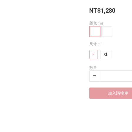
NT$1,280
顏色
: 白
尺寸
: F
F
XL
數量
加入購物車