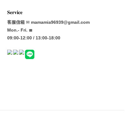
𝐒𝐞𝐫𝐯𝐢𝐜𝐞
客服信箱
✉
mamamia96939@gmail.com
Mon.- Fri. ≣
09:00-12:00 / 13:00-18:00