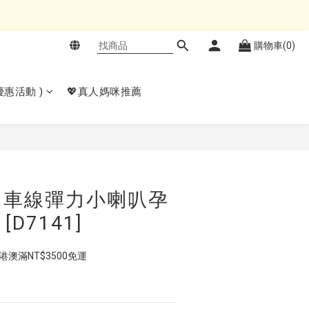
購物車(0)
𝙚優惠活動 )
💖真人媽咪推薦
立即購買
中車線彈力小喇叭孕
[D7141]
  港澳滿NT$3500免運