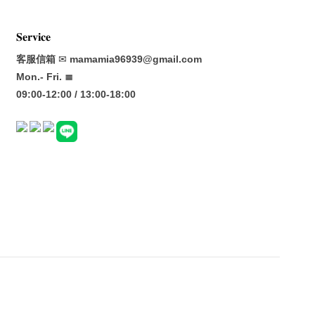
𝐒𝐞𝐫𝐯𝐢𝐜𝐞
客服信箱
✉
mamamia96939@gmail.com
Mon.- Fri. ≣
09:00-12:00 / 13:00-18:00