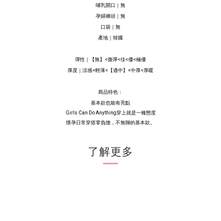
哺乳開口｜無
孕婦褲頭｜無
口袋｜無
產地｜韓國
彈性｜
【
無
】
<微彈<佳<優<極優
厚度｜涼感<輕薄<【適中】<中厚<厚暖
商品特色：
基本款也能有亮點
Girls Can Do Anything穿上就是一種態度
懷孕日常穿搭零負擔，不無聊的基本款。
了解更多