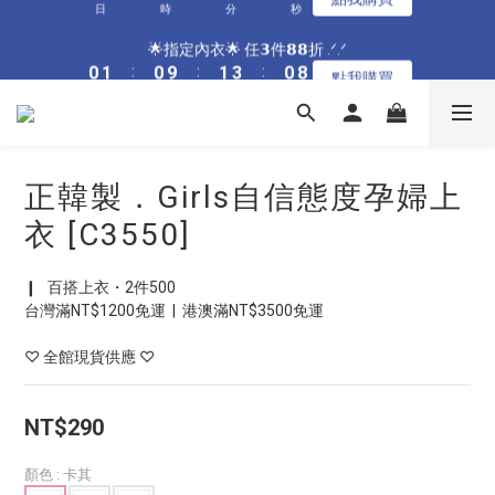
0
8
0
2
7
2
3
2
3
5
2
5
6
5
6
8
5
1
2
1
2
4
1
9
8
9
8
9
8
🌟指定居家🌟 單件現折𝟴𝟴元 .ᐟ.ᐟ
7
1
6
1
2
1
2
4
1
9
🌟指定內衣🌟 任𝟯件𝟴𝟴折 .ᐟ.ᐟ
4
5
4
5
7
4
0
1
:
0
9
:
1
3
:
0
8
7
8
7
8
7
6
0
5
點我購買
0
1
:
0
9
:
1
3
:
0
8
3
4
3
4
6
3
點我購買
日
時
分
秒
0
8
0
2
7
6
7
6
7
9
6
5
4
日
時
分
秒
0
8
0
2
7
2
3
2
3
5
2
7
1
6
5
6
5
6
8
5
4
3
7
1
6
1
2
1
2
4
1
9
🌟加碼🌟 全館滿$𝟯𝟬𝟬𝟬 再送奶嘴收納盒 .ᐟ.ᐟ
6
0
5
4
5
4
5
7
4
3
2
6
0
5
0
1
:
0
9
:
1
3
:
0
8
5
4
3
4
3
4
6
3
點我購買
2
1
5
4
日
時
分
秒
0
8
0
2
7
4
3
2
3
2
3
5
2
1
0
4
3
7
1
6
正韓製．Girls自信態度孕婦上
3
2
1
2
1
2
4
1
9
🌟指定居家🌟 單件現折𝟴𝟴元 .ᐟ.ᐟ
0
3
2
6
0
5
2
1
0
1
:
0
9
:
1
3
:
0
8
點我購買
衣 [C3550]
2
1
5
4
日
時
分
秒
1
0
0
8
0
2
7
1
0
4
3
0
7
1
6
0
3
2
❙   百搭上衣・2件500
6
0
5
2
1
台灣滿NT$1200免運  |  港澳滿NT$3500免運
5
4
1
0
4
3
0
♡ 全館現貨供應 ♡
3
2
2
1
1
0
NT$290
0
顏色
: 卡其