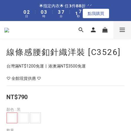
5
7
5
8
8
6
8
8
9
0
1
1
5
7
1
1
3
3
1
1
4
4
4
4
8
8
2
2
🌟指定居家🌟 單件現折𝟴𝟴元 .ᐟ.ᐟ
🌟指定內衣🌟 任𝟯件𝟴𝟴折 .ᐟ.ᐟ
4
6
4
7
7
5
7
9
7
8
0
0
4
6
0
0
2
2
:
:
0
0
3
3
:
:
3
3
7
7
:
:
1
1
9
9
3
5
3
6
6
4
點我購買
點我購買
6
8
6
9
9
7
3
5
日
日
時
時
分
分
秒
秒
1
1
2
2
2
2
6
6
0
0
8
8
2
4
2
5
5
9
3
5
7
5
8
8
6
2
4
0
0
1
1
1
1
5
5
7
7
1
3
1
4
4
8
2
🌟加碼🌟 全館滿$𝟯𝟬𝟬𝟬 再送奶嘴收納盒 .ᐟ.ᐟ
4
6
4
7
7
5
1
3
0
0
0
0
4
4
6
6
0
2
:
0
3
:
3
7
:
1
9
3
5
3
6
6
4
點我購買
0
2
3
3
5
5
日
時
分
秒
1
2
2
6
0
8
2
4
2
5
5
9
3
1
2
2
4
4
0
1
1
5
7
1
3
1
4
4
8
2
🌟指定居家🌟 單件現折𝟴𝟴元 .ᐟ.ᐟ
0
線條感腰釦針織洋裝 [C3526]
1
1
3
3
0
0
4
6
0
2
:
0
3
:
3
7
:
1
9
點我購買
0
0
2
2
3
5
日
時
分
秒
1
2
2
6
0
8
1
1
2
4
台灣滿NT$1200免運  |  港澳滿NT$3500免運
0
1
1
5
7
0
0
1
3
0
0
4
6
0
2
♡ 全館現貨供應 ♡
3
5
1
2
4
0
1
3
NT$790
0
2
1
顏色
: 黑
0
數量