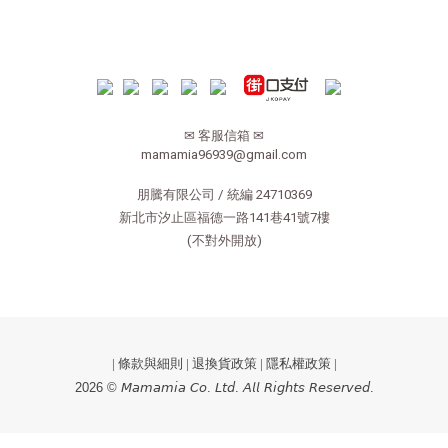
✉ 客服信箱 ✉
mamamia96939@gmail.com
朋騰有限公司 / 統編 24710369
新北市汐止區福德一路141巷41號7樓
(不對外開放)
|
條款與細則
|
退換貨政策
|
隱私權政策
|
2026 © 𝘔𝘢𝘮𝘢𝘮𝘪𝘢 𝘊𝘰. 𝘓𝘵𝘥. 𝘈𝘭𝘭 𝘙𝘪𝘨𝘩𝘵𝘴 𝘙𝘦𝘴𝘦𝘳𝘷𝘦𝘥.