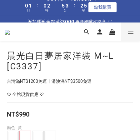
0
1
:
0
2
:
5
3
:
2
5
3
4
3
5
8
6
5
8
點我購買
6
7
6
8
9
8
1
2
1
3
6
4
3
6
1
1
🌟指定居家🌟 單件現折𝟴𝟴元 .ᐟ.ᐟ
日
時
分
秒
0
1
4
2
1
4
2
3
2
4
7
5
4
7
5
6
5
7
8
7
0
1
:
0
2
:
5
3
:
2
5
0
0
點我購買
0
3
1
0
3
1
2
1
3
6
4
3
6
🌟加碼🌟 全館滿$𝟯𝟬𝟬𝟬 再送奶嘴收納盒 .ᐟ.ᐟ
日
時
分
秒
4
5
4
6
9
7
6
9
0
1
4
2
1
4
2
0
2
0
1
:
0
2
:
5
3
:
2
5
3
4
3
5
8
6
5
8
點我購買
0
3
1
0
3
1
1
日
時
分
秒
0
1
4
2
1
4
2
3
2
4
7
5
4
7
2
0
2
0
0
0
3
1
0
3
1
2
1
3
6
4
3
6
🌟指定居家🌟 單件現折𝟴𝟴元 .ᐟ.ᐟ
1
1
2
0
2
0
1
:
0
2
:
5
3
:
2
5
0
0
點我購買
1
1
日
時
分
秒
0
1
4
2
1
4
晨光白日夢居家洋裝 M~L
0
0
0
3
1
0
3
[C3337]
2
0
2
1
1
0
0
台灣滿NT$1200免運  |  港澳滿NT$3500免運
♡ 全館現貨供應 ♡
NT$990
顏色
: 黃