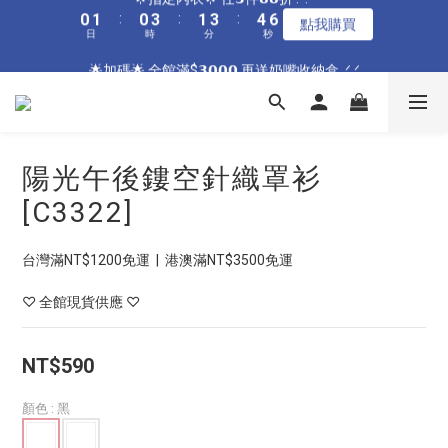
0
0
1
3
0
1
:
0
3
:
1
3
:
4
6
3
4
3
6
4
6
7
9
點我購買
6
7
6
9
7
9
1
2
1
4
2
4
5
7
🌟指定居家🌟 單件現折𝟴𝟴元 .ᐟ.ᐟ
0
2
日
時
分
秒
0
2
0
2
3
5
2
3
2
5
3
5
6
8
5
6
5
8
6
8
9
0
1
:
0
3
:
1
3
:
4
6
1
點我購買
1
1
2
4
1
2
1
4
2
4
5
7
🌟加碼🌟 全館滿$𝟯𝟬𝟬𝟬 再送奶嘴收納盒 .ᐟ.ᐟ
日
時
分
秒
4
5
4
7
5
7
8
0
2
0
2
3
5
0
0
0
1
3
0
1
:
0
3
:
1
3
:
4
6
3
4
3
6
4
6
7
9
點我購買
1
1
2
4
0
2
日
時
分
秒
0
2
0
2
3
5
2
3
2
5
3
5
6
8
0
0
1
3
1
1
1
2
4
1
2
1
4
2
4
5
7
0
2
🌟指定居家🌟 單件現折𝟴𝟴元 .ᐟ.ᐟ
0
0
0
1
3
0
1
:
0
3
:
1
3
:
4
6
1
點我購買
0
2
日
時
分
秒
陽光午後鏤空針織罩衫
0
2
0
2
3
5
0
1
1
1
2
4
[C3322]
0
0
0
1
3
0
2
1
台灣滿NT$1200免運  |  港澳滿NT$3500免運
0
♡ 全館現貨供應 ♡
NT$590
顏色
: 黑