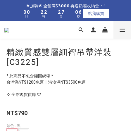
5
5
7
7
7
5
2
1
0
0
0
5
4
1
1
1
1
3
3
3
3
3
3
8
8
1
1
7
7
🌟加碼🌟 全館滿$𝟯𝟬𝟬𝟬 再送奶嘴收納盒 .ᐟ.ᐟ
🌟指定居家🌟 單件現折𝟴𝟴元 .ᐟ.ᐟ
4
4
6
6
6
4
1
0
4
3
0
0
0
0
:
:
2
2
2
2
:
:
2
2
7
7
:
:
0
0
6
6
3
3
5
5
5
3
9
點我購買
點我購買
0
3
2
日
日
時
時
分
分
秒
秒
1
1
1
1
1
1
6
6
5
5
2
2
4
4
4
9
2
8
2
1
0
0
0
0
0
0
5
5
4
4
1
1
3
3
3
8
1
7
🌟指定居家🌟 單件現折𝟴𝟴元 .ᐟ.ᐟ
1
0
4
4
3
3
0
0
:
2
2
:
2
7
:
0
6
點我購買
0
3
3
2
2
日
時
分
秒
1
1
1
6
5
2
2
1
1
0
0
0
5
4
精緻質感雙層細褶吊帶洋裝
1
1
0
0
4
3
0
0
3
2
[C3225]
2
1
1
0
* 此商品不包含腰圍綁帶 *
0
台灣滿NT$1200免運  |  港澳滿NT$3500免運
♡ 全館現貨供應 ♡
NT$790
顏色
: 黑