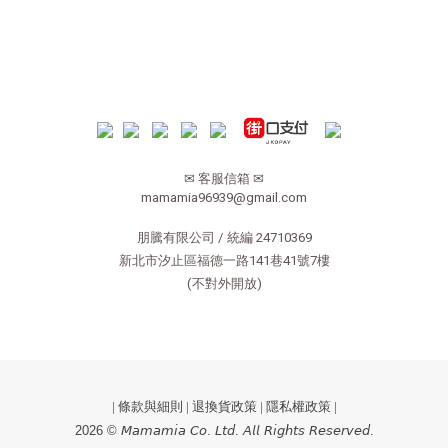
✉ 客服信箱 ✉
mamamia96939@gmail.com
朋騰有限公司 / 統編 24710369
新北市汐止區福德一路141巷41號7樓
(不對外開放)
|
條款與細則
|
退換貨政策
|
隱私權政策
|
2026 © 𝘔𝘢𝘮𝘢𝘮𝘪𝘢 𝘊𝘰. 𝘓𝘵𝘥. 𝘈𝘭𝘭 𝘙𝘪𝘨𝘩𝘵𝘴 𝘙𝘦𝘴𝘦𝘳𝘷𝘦𝘥.