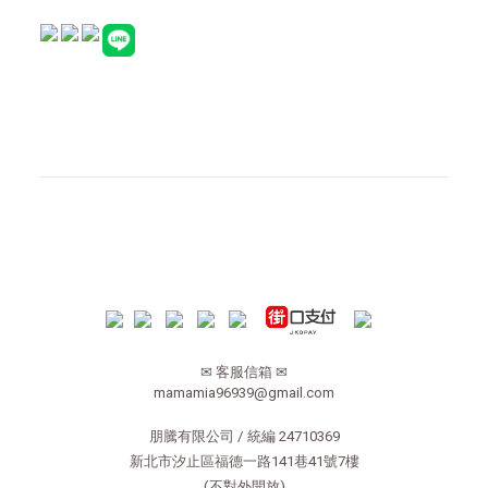
✉ 客服信箱 ✉
mamamia96939@gmail.com
朋騰有限公司 / 統編 24710369
新北市汐止區福德一路141巷41號7樓
(不對外開放)