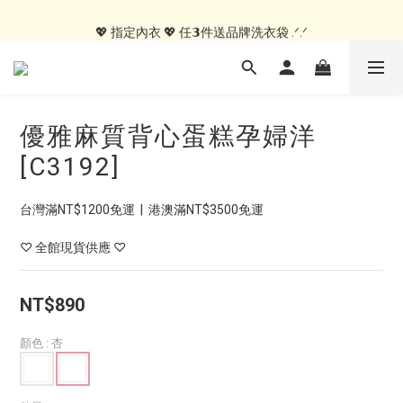
💖 指定居家服 💖 𝟭件就送MIT紗布手帕 .ᐟ.ᐟ
💖 指定內衣 💖 任𝟯件送品牌洗衣袋 .ᐟ.ᐟ
🍑內褲自由配🍑 3件499, 10件79折免運
💖 指定居家服 💖 𝟭件就送MIT紗布手帕 .ᐟ.ᐟ
優雅麻質背心蛋糕孕婦洋
[C3192]
台灣滿NT$1200免運  |  港澳滿NT$3500免運
♡ 全館現貨供應 ♡
NT$890
顏色
: 杏