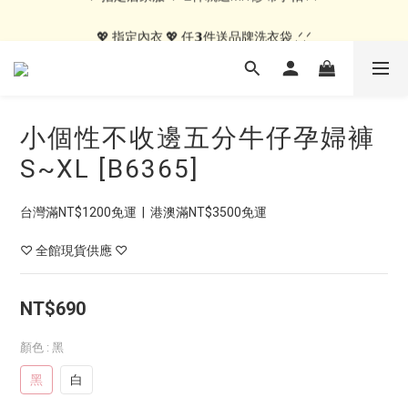
💖 指定居家服 💖 𝟭件就送MIT紗布手帕 .ᐟ.ᐟ
💖 指定內衣 💖 任𝟯件送品牌洗衣袋 .ᐟ.ᐟ
🍑內褲自由配🍑 3件499, 10件79折免運
💖 指定居家服 💖 𝟭件就送MIT紗布手帕 .ᐟ.ᐟ
小個性不收邊五分牛仔孕婦褲
S~XL [B6365]
台灣滿NT$1200免運  |  港澳滿NT$3500免運
♡ 全館現貨供應 ♡
NT$690
顏色
: 黑
黑
白