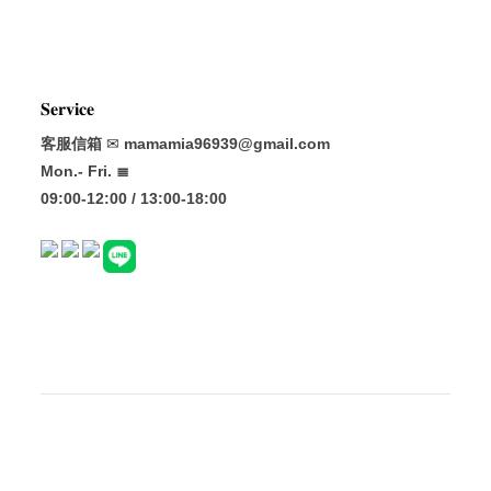
𝐒𝐞𝐫𝐯𝐢𝐜𝐞
客服信箱
✉
mamamia96939@gmail.com
Mon.- Fri. ≣
09:00-12:00 / 13:00-18:00