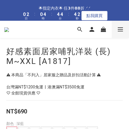
5
7
5
9
9
9
9
7
8
8
0
2
2
2
2
0
1
1
3
3
1
1
5
5
5
5
5
5
5
5
3
3
🌟指定居家🌟 單件現折𝟴𝟴元 .ᐟ.ᐟ
🌟指定內衣🌟 任𝟯件𝟴𝟴折 .ᐟ.ᐟ
4
6
4
8
8
8
8
6
7
9
7
9
1
1
1
1
0
0
2
2
:
:
0
0
4
4
:
:
4
4
4
4
:
:
4
4
2
2
3
5
3
7
7
7
7
5
點我購買
點我購買
6
8
6
8
0
0
0
0
日
日
時
時
分
分
秒
秒
1
1
3
3
3
3
3
3
3
3
1
1
2
4
2
6
6
6
6
4
5
7
5
9
9
9
9
7
0
0
2
2
2
2
2
2
2
2
0
0
1
3
1
5
5
5
5
3
🌟加碼🌟 全館滿$𝟯𝟬𝟬𝟬 再送奶嘴收納盒 .ᐟ.ᐟ
4
6
4
8
8
8
8
6
1
1
1
1
1
1
1
1
0
2
:
0
4
:
4
4
:
4
2
3
5
3
7
7
7
7
5
點我購買
0
0
0
0
0
0
0
0
日
時
分
秒
1
3
3
3
3
1
2
4
2
6
6
6
6
4
0
2
2
2
2
0
1
3
1
5
5
5
5
3
🌟指定居家🌟 單件現折𝟴𝟴元 .ᐟ.ᐟ
好感素面居家哺乳洋裝 (長)
1
1
1
1
0
2
:
0
4
:
4
4
:
4
2
點我購買
0
0
0
0
日
時
分
秒
M~XXL [A1817]
1
3
3
3
3
1
0
2
2
2
2
0
1
1
1
1
⚠️ 本商品「不列入」居家服之贈品及折扣活動計算 ⚠️
0
0
0
0
台灣滿NT$1200免運  |  港澳滿NT$3500免運
♡ 全館現貨供應 ♡
NT$690
顏色
: 深藍