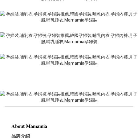
𝐀𝐛𝐨𝐮𝐭 𝐌𝐚𝐦𝐚𝐦𝐢𝐚
品牌介紹