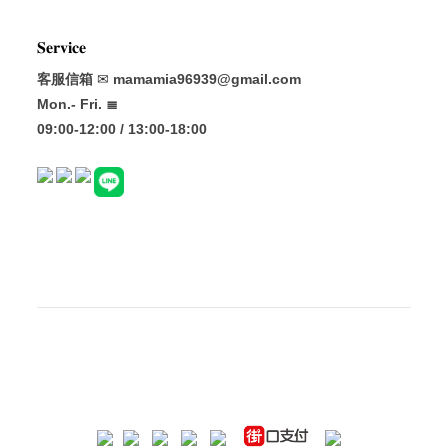
𝐒𝐞𝐫𝐯𝐢𝐜𝐞
客服信箱
✉
mamamia96939@gmail.com
Mon.- Fri. ≣
09:00-12:00 / 13:00-18:00