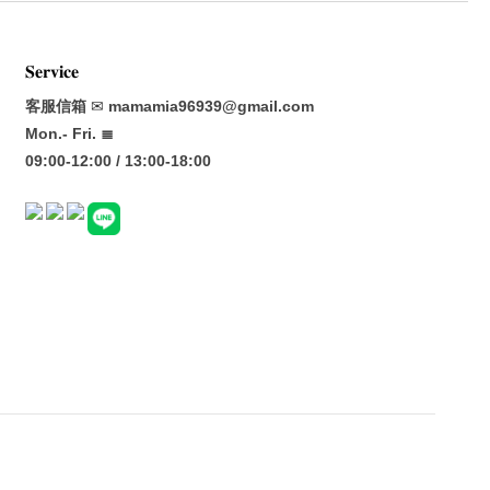
𝐒𝐞𝐫𝐯𝐢𝐜𝐞
客服信箱
✉
mamamia96939@gmail.com
Mon.- Fri. ≣
09:00-12:00 / 13:00-18:00