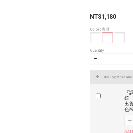
NT$1,180
Color
: 咖啡
Quantity
Buy Together an
『調
統
出貨
色※
SAL