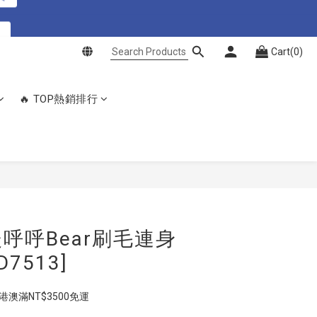
買
Cart(0)
點我購買
買
🔥 TOP熱銷排行
BUY NOW
呼呼Bear刷毛連身
7513]
  港澳滿NT$3500免運