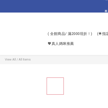
🌟

🌟加碼🌟 
🌟
( 全館商品/ 滿2000現折！)
(🌟
💖真人媽咪推薦
View All
/
All Items