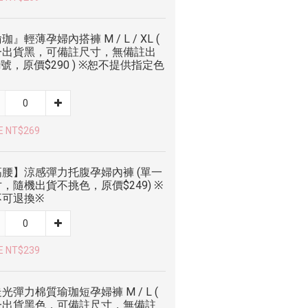
珈』輕薄孕婦內搭褲 M / L / XL (
一出貨黑，可備註尺寸，無備註出
號，原價$290 ) ※恕不提供指定色
E NT$269
高腰】涼感彈力托腹孕婦內褲 (單一
，隨機出貨不挑色，原價$249) ※
不可退換※
E NT$239
光彈力棉質瑜珈短孕婦褲 M / L (
一出貨黑色，可備註尺寸，無備註