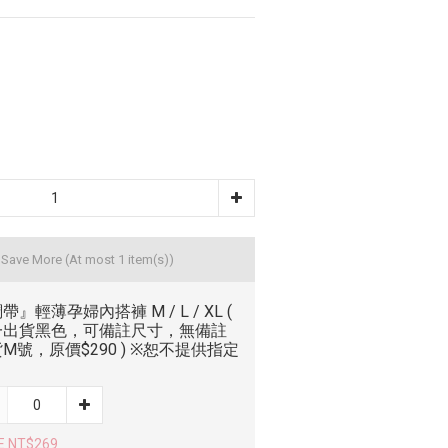
d Save More
(At most 1 item(s))
帶』輕薄孕婦內搭褲 M / L / XL (
一出貨黑色，可備註尺寸，無備註
M號，原價$290 ) ※恕不提供指定
E NT$269