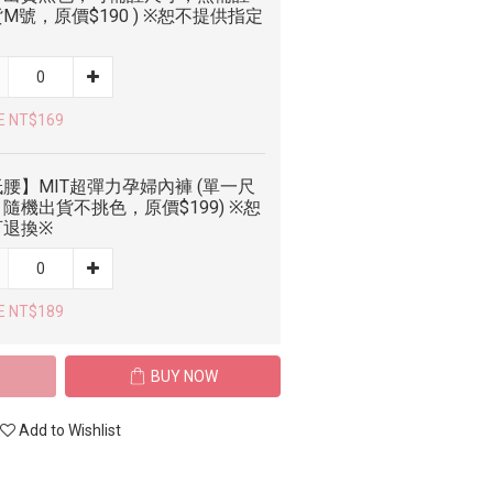
M號，原價$190 ) ※恕不提供指定
E NT$169
腰】MIT超彈力孕婦內褲 (單一尺
隨機出貨不挑色，原價$199) ※恕
可退換※
E NT$189
BUY NOW
Add to Wishlist