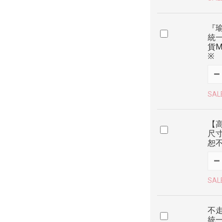
『瑜
統
貨M
※
SAL
【
尺寸
恕
SAL
不走
統