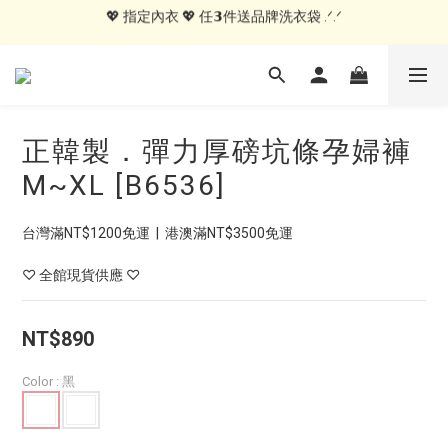
💖 指定內衣 💖 任𝟯件送品牌洗衣袋 .ᐟ.ᐟ
💖 指定居家服 💖 𝟭件就送MIT紗布手帕 .ᐟ.ᐟ
🍑內褲自由配🍑 3件499, 10件79折免運
💖 指定居家服 💖 𝟭件就送MIT紗布手帕 .ᐟ.ᐟ
正韓製．彈力厚磅坑條孕婦褲
M~XL [B6536]
台灣滿NT$1200免運  |  港澳滿NT$3500免運
♡ 全館現貨供應 ♡
NT$890
Color
: 黑