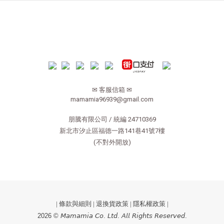
✉ 客服信箱 ✉
mamamia96939@gmail.com
朋騰有限公司 / 統編 24710369
新北市汐止區福德一路141巷41號7樓
(不對外開放)
|
條款與細則
|
退換貨政策
|
隱私權政策
|
2026 © 𝘔𝘢𝘮𝘢𝘮𝘪𝘢 𝘊𝘰. 𝘓𝘵𝘥. 𝘈𝘭𝘭 𝘙𝘪𝘨𝘩𝘵𝘴 𝘙𝘦𝘴𝘦𝘳𝘷𝘦𝘥.