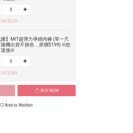
E NT$239
腰】MIT超彈力孕婦內褲 (單一尺
隨機出貨不挑色，原價$199) ※恕
可退換※
E NT$189
BUY NOW
Add to Wishlist