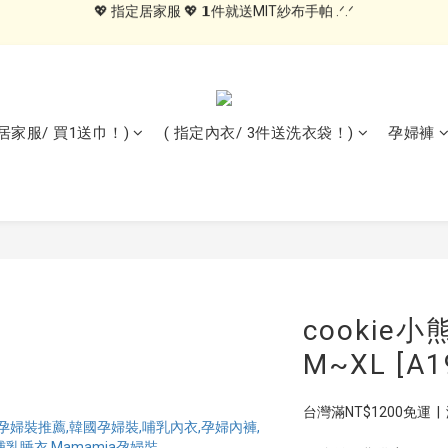
💖 指定居家服 💖 𝟭件就送MIT紗布手帕 .ᐟ.ᐟ
💖 指定內衣 💖 任𝟯件送品牌洗衣袋 .ᐟ.ᐟ
🍑內褲自由配🍑 3件499, 10件79折免運
💖 指定居家服 💖 𝟭件就送MIT紗布手帕 .ᐟ.ᐟ
定居家服/ 買1送巾！)
( 指定內衣/ 3件送洗衣袋！)
孕婦褲
cooki
M~XL [A1
台灣滿NT$1200免運  |