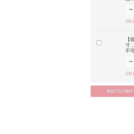
SAL
【低
寸，
不
SAL
ADD TO CART