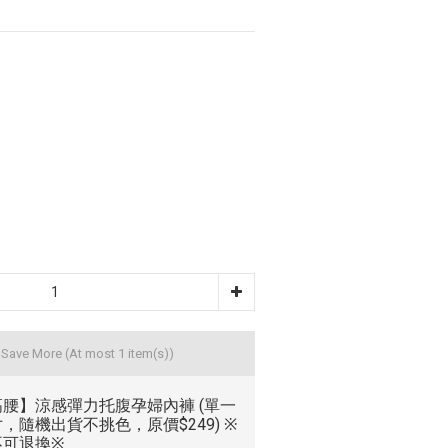
d Save More
(At most 1 item(s))
高腰】涼感彈力托腹孕婦內褲 (單一
，隨機出貨不挑色，原價$249) ※
不可退換※