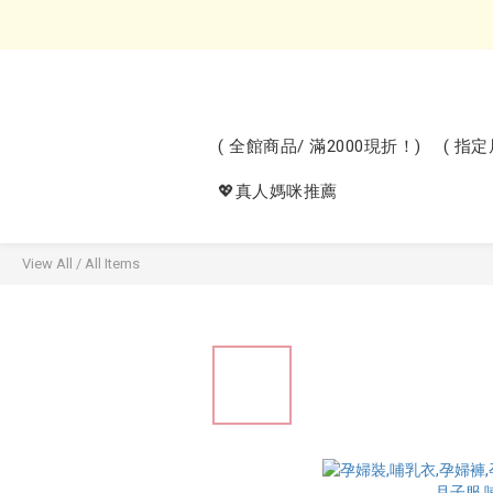
( 全館商品/ 滿2000現折！)
( 指
💖真人媽咪推薦
View All
/
All Items