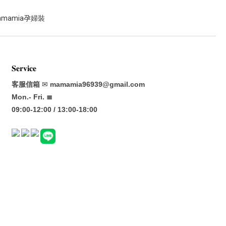
𝐒𝐞𝐫𝐯𝐢𝐜𝐞
客服信箱
✉
mamamia96939@gmail.com
Mon.- Fri. ≣
09:00-12:00 / 13:00-18:00