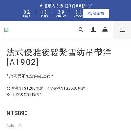
5
7
6
8
8
8
6
8
9
9
0
1
1
7
1
1
1
3
3
2
2
4
4
4
4
4
4
2
2
🌟指定居家🌟 單件現折𝟴𝟴元 .ᐟ.ᐟ
🌟指定內衣🌟 任𝟯件𝟴𝟴折 .ᐟ.ᐟ
4
6
5
7
7
7
5
7
9
8
8
0
0
6
0
0
0
2
2
:
:
1
1
3
3
:
:
3
3
9
9
:
:
3
3
1
1
3
5
4
6
6
6
4
點我購買
點我購買
6
8
7
9
9
9
7
5
Days
Days
Hours
Hours
Minutes
Minutes
Seconds
Seconds
1
1
0
0
2
2
2
2
8
8
2
2
0
0
2
4
3
5
5
5
3
5
7
6
8
8
8
6
4
0
0
1
1
1
1
7
7
1
1
1
3
2
4
4
4
2
🌟加碼🌟 全館滿$𝟯𝟬𝟬𝟬 再送奶嘴收納盒 .ᐟ.ᐟ
4
6
5
7
7
7
5
3
0
0
0
0
6
6
0
0
0
2
:
1
3
:
3
9
:
3
1
3
5
4
6
6
6
4
點我購買
2
5
5
Days
Hours
Minutes
Seconds
1
0
2
2
8
2
0
2
4
3
5
5
5
3
1
4
4
0
1
1
7
1
1
3
2
4
4
4
2
🌟指定居家🌟 單件現折𝟴𝟴元 .ᐟ.ᐟ
0
法式優雅後鬆緊雪紡吊帶洋
3
3
0
0
6
0
0
2
:
1
3
:
3
9
:
3
1
點我購買
2
2
5
Days
Hours
Minutes
Seconds
[A1902]
1
0
2
2
8
2
0
1
1
4
0
1
1
7
1
0
0
3
0
0
6
0
* 此商品不包含內搭上衣 *
2
5
1
4
台灣滿NT$1200免運  |  港澳滿NT$3500免運
0
3
♡ 全館現貨供應 ♡
2
1
0
NT$890
Color
: 黑