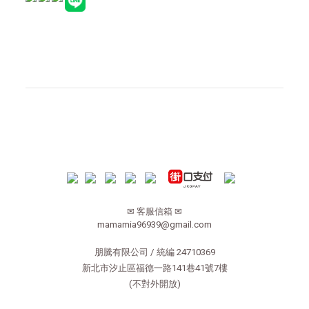
✉ 客服信箱 ✉
mamamia96939@gmail.com
朋騰有限公司 / 統編 24710369
新北市汐止區福德一路141巷41號7樓
(不對外開放)