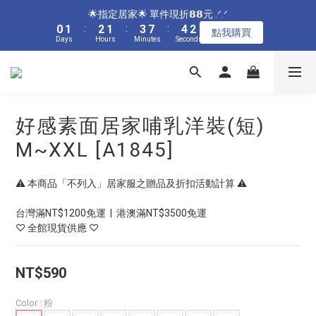
5
6
7
6
8
9
7
8
9
9
1
1
2
2
3
3
2
2
4
4
8
8
5
5
3
3
🌟指定居家🌟 單件現折𝟴𝟴元 .ᐟ.ᐟ
🌟指定居家🌟 單件現折𝟴𝟴元 .ᐟ.ᐟ
4
5
6
5
7
8
6
7
8
9
8
9
0
0
1
1
:
:
2
2
1
1
:
:
3
3
7
7
:
:
4
4
2
2
3
4
5
4
6
7
5
點我購買
點我購買
6
7
8
7
9
8
Days
Days
9
Hours
Hours
Minutes
Minutes
Seconds
Seconds
0
0
1
1
0
0
2
2
6
6
3
3
1
1
2
3
4
3
5
9
6
4
5
6
7
6
8
9
7
8
9
9
0
0
1
1
5
5
2
2
0
0
1
2
3
2
4
8
5
3
🌟指定內衣🌟 任𝟯件𝟴𝟴折 .ᐟ.ᐟ
4
5
6
5
7
8
6
7
8
9
8
9
0
0
4
4
1
1
0
1
:
2
1
:
3
7
:
4
2
3
4
5
4
6
7
5
點我購買
6
7
8
7
9
8
3
3
0
0
Days
Hours
Minutes
Seconds
0
1
0
2
6
3
1
2
3
4
3
5
9
6
4
5
6
7
6
8
9
7
2
2
0
1
5
2
0
1
2
3
2
4
8
5
3
🌟加碼🌟 全館滿$𝟯𝟬𝟬𝟬 再送奶嘴收納盒 .ᐟ.ᐟ
4
5
6
5
7
8
6
好感素面居家哺乳洋裝(短)
1
1
0
4
1
0
1
:
2
1
:
3
7
:
4
2
3
4
5
4
6
7
5
點我購買
0
0
3
0
Days
Hours
Minutes
Seconds
M~XXL [A1845]
0
1
0
2
6
3
1
2
3
4
3
5
9
6
4
2
0
1
5
2
0
1
2
3
2
4
8
5
3
🌟指定居家🌟 單件現折𝟴𝟴元 .ᐟ.ᐟ
1
0
4
1
0
1
:
2
1
:
3
7
:
4
2
⚠️ 本商品「不列入」居家服之贈品及折扣活動計算 ⚠️
點我購買
0
3
0
Days
Hours
Minutes
Seconds
0
1
0
2
6
3
1
2
0
1
5
2
0
台灣滿NT$1200免運  |  港澳滿NT$3500免運
1
0
4
1
♡ 全館現貨供應 ♡
0
3
0
2
NT$590
1
0
Color
: 粉