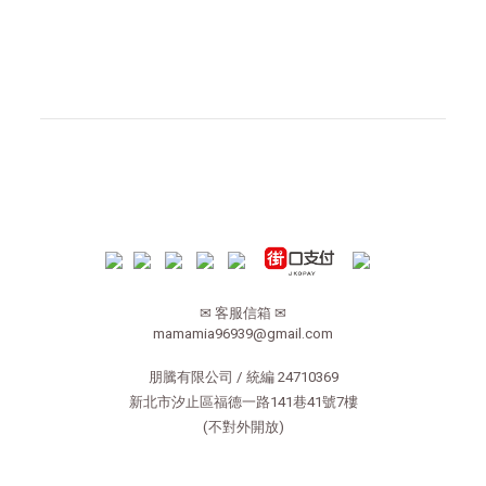
✉ 客服信箱 ✉
mamamia96939@gmail.com
朋騰有限公司 / 統編 24710369
新北市汐止區福德一路141巷41號7樓
(不對外開放)