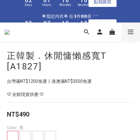
9
9
9
9
1
6
0
0
2
4
2
9
3
2
3
2
5
7
5
6
5
6
5
1
3
1
8
2
1
2
1
🌟指定居家🌟 單件現折𝟴𝟴元 .ᐟ.ᐟ
8
8
9
8
9
8
0
5
1
3
1
8
2
1
2
1
🌟指定內衣🌟 任𝟯件𝟴𝟴折 .ᐟ.ᐟ
4
6
4
5
4
5
4
0
2
:
0
7
:
1
0
:
1
0
7
9
7
8
7
8
7
點我購買
4
0
2
:
0
7
:
1
0
:
1
0
Days
Hours
Minutes
Seconds
3
5
3
4
3
4
3
點我購買
1
6
0
0
6
8
6
7
6
7
6
3
Days
Hours
Minutes
Seconds
1
6
0
0
2
4
2
9
3
2
3
2
0
5
5
7
5
6
5
6
5
2
0
5
1
3
1
8
2
1
2
1
4
🌟加碼🌟 全館滿$𝟯𝟬𝟬𝟬 再送奶嘴收納盒 .ᐟ.ᐟ
4
6
4
5
4
5
4
1
4
0
2
:
0
7
:
1
0
:
1
0
3
3
5
3
4
3
4
3
點我購買
0
3
Days
Hours
Minutes
Seconds
1
6
0
0
2
2
4
2
9
3
2
3
2
2
正韓製．休閒慵懶感寬T
0
5
1
1
3
1
8
2
1
2
1
🌟指定居家🌟 單件現折𝟴𝟴元 .ᐟ.ᐟ
1
4
0
0
2
:
0
7
:
1
0
:
1
0
[A1827]
點我購買
0
3
Days
Hours
Minutes
Seconds
1
6
0
0
2
0
5
1
台灣滿NT$1200免運  |  港澳滿NT$3500免運
4
0
3
♡ 全館現貨供應 ♡
2
1
0
NT$490
Color
: 黑