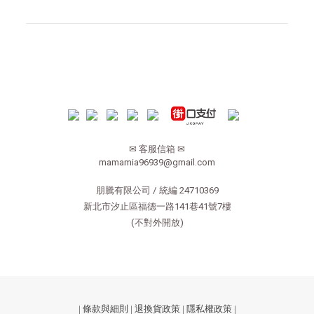
✉ 客服信箱 ✉
mamamia96939@gmail.com
朋騰有限公司 / 統編 24710369
新北市汐止區福德一路141巷41號7樓
(不對外開放)
|
條款與細則
|
退換貨政策
|
隱私權政策
|