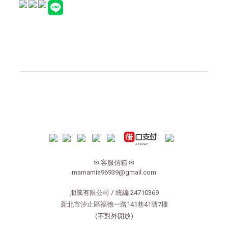
✉ 客服信箱 ✉
mamamia96939@gmail.com
朋騰有限公司 / 統編 24710369
新北市汐止區福德一路141巷41號7樓
(不對外開放)