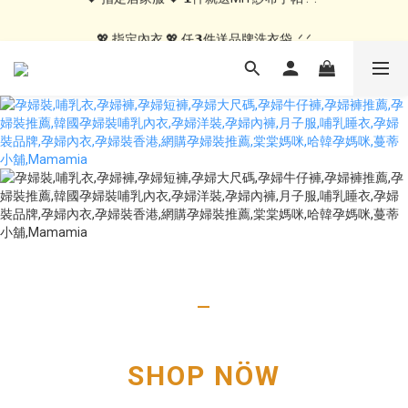
💖 指定居家服 💖 𝟭件就送MIT紗布手帕 .ᐟ.ᐟ
💖 指定內衣 💖 任𝟯件送品牌洗衣袋 .ᐟ.ᐟ
🍑內褲自由配🍑 3件499, 10件79折免運
💖 指定居家服 💖 𝟭件就送MIT紗布手帕 .ᐟ.ᐟ
_
SHOP NÖW