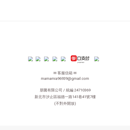
✉ 客服信箱 ✉
mamamia96939@gmail.com
朋騰有限公司 / 統編 24710369
新北市汐止區福德一路141巷41號7樓
(不對外開放)