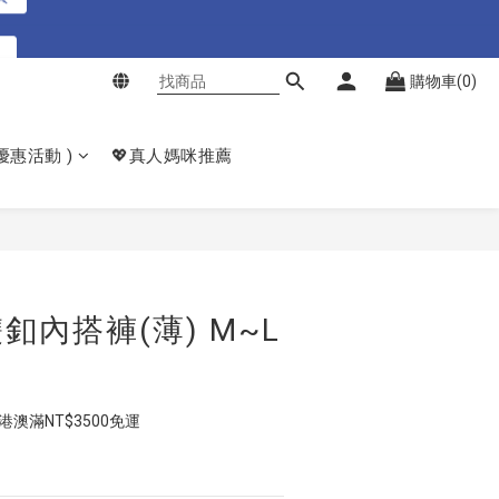
買
購物車(0)
點我購買
買
𝙚優惠活動 )
💖真人媽咪推薦
立即購買
釦內搭褲(薄) M~L
  港澳滿NT$3500免運