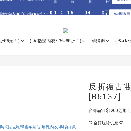
3
3
4
9
3
7
3
4
4
2
5
5
6
5
9
5
6
0
0
0
0
:
:
1
1
6
6
:
:
0
0
4
4
:
:
0
0
1
1
指定居家🌟 單件現折𝟴𝟴元 .ᐟ.ᐟ
指定內衣🌟 任𝟯件𝟴𝟴折 .ᐟ.ᐟ
點我購買
點我購
2
2
3
8
2
6
2
3
3
1
4
4
5
4
8
4
5
日
日
時
時
分
分
秒
秒
0
0
5
5
3
3
0
0
1
1
2
7
1
5
1
2
2
0
3
3
4
9
3
7
3
4
4
4
2
2
0
0
:
1
6
:
0
4
:
0
1
全館滿$𝟯𝟬𝟬𝟬 再送奶嘴收納盒 .ᐟ.ᐟ
1
2
2
3
8
2
6
2
3
3
3
1
1
日
時
分
秒
0
5
3
0
0
1
1
2
7
1
5
1
2
2
2
0
0
4
2
0
0
:
1
6
:
0
4
:
0
1
指定居家🌟 單件現折𝟴𝟴元 .ᐟ.ᐟ
1
1
點我購
3
1
折88元！)
( 🌟指定內衣/ 3件88折！)
孕婦褲
( 𝙎𝙖
日
時
分
秒
0
5
3
0
0
0
2
0
4
2
1
3
1
0
2
0
1
0
反折復古雙
[B6137]
台灣滿NT$1200免運  |
♡ 全館現貨供應 ♡