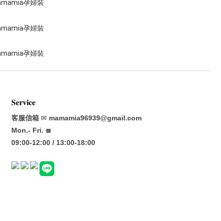
𝐒𝐞𝐫𝐯𝐢𝐜𝐞
客服信箱
✉
mamamia96939@gmail.com
Mon.- Fri. ≣
09:00-12:00 / 13:00-18:00